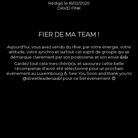
Rédigé le 16/02/2020
DAVID FINK
FIER DE MA TEAM !
Aujourd'hui, vous avez vendu du rêve, par votre énergie, votre
attitude, votre synchro et surtout cet esprit de groupe qui se
démarque clairement par son positivisme et son envie 👍👍
Gardez tout cela mes chéri(e)s, et savourez cette belle
récompense d'avoir été sélectionné pour un prochain
évènement au Luxembourg 💪 See You Soon and thank you to
@streetleadersasbl pour ce bel évènement 😍