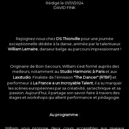
Rédigé le 01/01/2024
DAVID FINK
Rejoignez-nous chez
DS Thionville
pour une journée
exceptionnelle dédiée à la danse, animée par le talentueux
William Lemaire
, danseur belge au parcours impressionnant !
Originaire de Bon-Secours, William s’est formé auprès des
meilleurs, notamment au
Studio Harmonic à Paris
et aux
Laxstudio
. Finaliste de l’émission
"The Dancer" (RTBF)
et
performeur à
La France a un Incroyable Talent
, il a su marquer
les scènes européennes par sa créativité, sa technique et sa
passion. Aujourd’hui, il partage son savoir-faire à travers des
stages et workshops qui allient performance et pédagogie.
Au programme
:
William vous propose deux cours accessibles aux niveaux